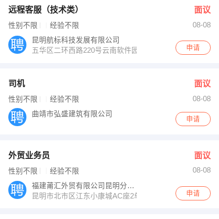
远程客服（技术类）
面议
08-08
性别不限
经验不限
昆明航标科技发展有限公司
申请
五华区二环西路220号云南软件园B座315
司机
面议
08-08
性别不限
经验不限
曲靖市弘盛建筑有限公司
申请
外贸业务员
面议
08-08
性别不限
经验不限
福建莆汇外贸有限公司昆明分公司
申请
昆明市北市区江东小康城AC座2单元701