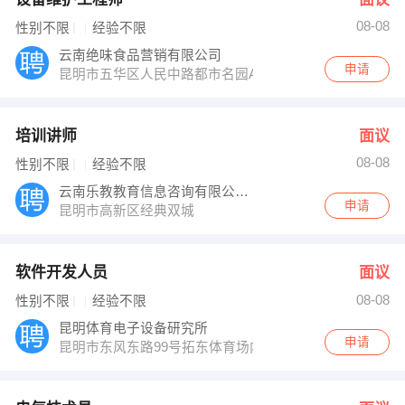
08-08
性别不限
经验不限
云南绝味食品营销有限公司
申请
昆明市五华区人民中路都市名园A座4楼408
培训讲师
面议
08-08
性别不限
经验不限
云南乐教教育信息咨询有限公司 getIc
申请
昆明市高新区经典双城
软件开发人员
面议
08-08
性别不限
经验不限
昆明体育电子设备研究所
申请
昆明市东风东路99号拓东体育场内