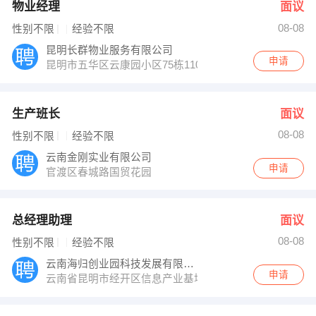
物业经理
面议
08-08
性别不限
经验不限
昆明长群物业服务有限公司
申请
昆明市五华区云康园小区75栋110号
生产班长
面议
08-08
性别不限
经验不限
云南金刚实业有限公司
申请
官渡区春城路国贸花园
总经理助理
面议
08-08
性别不限
经验不限
云南海归创业园科技发展有限公司
申请
云南省昆明市经开区信息产业基地春漫大道80号海归创业