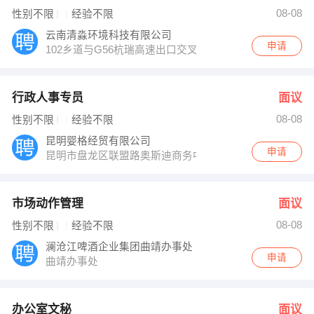
郑部长 发布 [办公室文秘 ] 招聘信息
08-08
性别不限
经验不限
陈师 发布 [平面设计 ] 招聘信息
【福建莆汇外贸有限公司昆明分公司 】 强势入驻
云南清淼环境科技有限公司
申请
102乡道与G56杭瑞高速出口交叉口东南150米
行政人事专员
面议
08-08
性别不限
经验不限
昆明婴格经贸有限公司
申请
昆明市盘龙区联盟路奥斯迪商务中心18楼
市场动作管理
面议
08-08
性别不限
经验不限
澜沧江啤酒企业集团曲靖办事处
申请
曲靖办事处
办公室文秘
面议