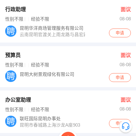
行政助理
面议
08-08
性别不限
经验不限
昆明华洋商场管理服务有限公司
申请
云南昆明官渡关上雨龙路与昌宏路交叉口
预算员
面议
08-08
性别不限
经验不限
昆明大树景观绿化有限公司
申请
办公室助理
面议
08-08
性别不限
经验不限
联旺国际昆明办事处
申请
昆明市春城路上海沙龙A座903